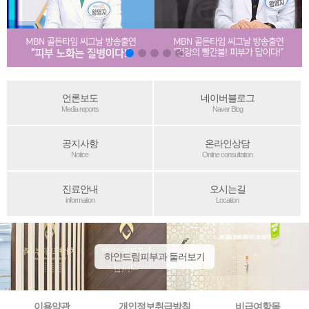
언론보도
네이버블로그
Media reports
Naver Blog
공지사항
온라인상담
Notice
Online consultation
진료안내
오시는길
information
Location
하얀드림피부과 둘러보기
이용약관
개인정보취급방침
비급여항목